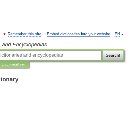
Remember this site
Embed dictionaries into your website
EN
s and Encyclopedias
Search!
Interpretations
tionary