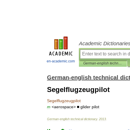
Academic Dictionarie
en-academic.com
German-english technical dictionary
German-english technical dic
Segelflugzeugpilot
Segelflugzeugpilot
m
<
aerospace
>
■
glider
pilot
German
-
english
technical
dictionary
.
2013
.