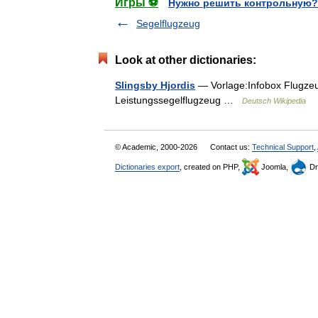
Игры ⚽
Нужно решить контрольную?
Segelflugzeug
Look at other dictionaries:
Slingsby Hjordis
— Vorlage:Infobox Flugzeug
Leistungssegelflugzeug …
Deutsch Wikipedia
© Academic, 2000-2026
Contact us:
Technical Support
,
Dictionaries export
, created on PHP,
Joomla,
Dr